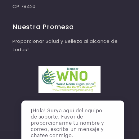
CP 78420
Nuestra Promesa
Proporcionar Salud y Belleza al alcance de
todos!
¡Hola! Surya aquí del equipo
de soporte. Favor de
Facebook
proporcionarme tu nombre y
correo, escriba un mensaje y
chatee conmigo.