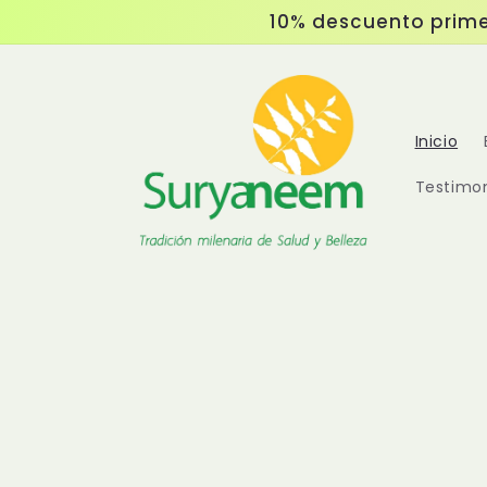
Ir
10% descuento prime
directamente
al contenido
Inicio
Testimo