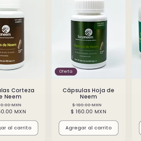
Oferta
las Corteza
Cápsulas Hoja de
e Neem
Neem
ecio
Precio
Precio
Precio
80.00 MXN
$ 180.00 MXN
60.00 MXN
bitual
de
$ 160.00 MXN
habitual
de
oferta
oferta
ar al carrito
Agregar al carrito