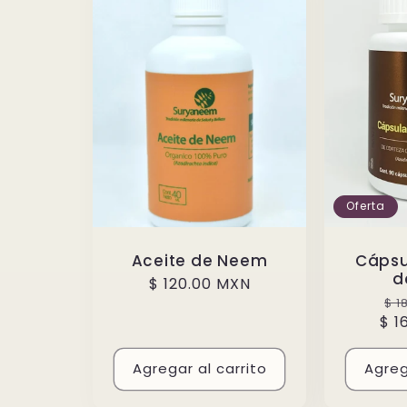
Oferta
Aceite de Neem
Cápsu
d
Precio
$ 120.00 MXN
Pr
habitual
$ 1
$ 1
ha
Agregar al carrito
Agreg